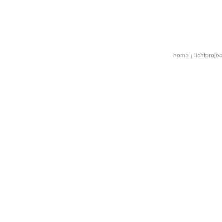
home
lichtproje
|