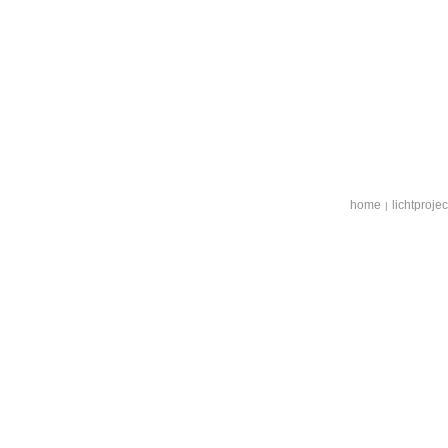
home
lichtproje
|