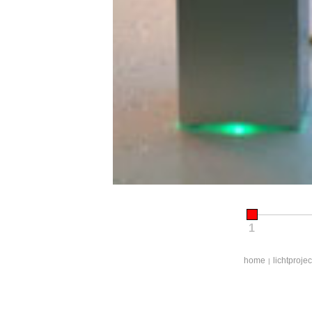
1
home
lichtproje
|