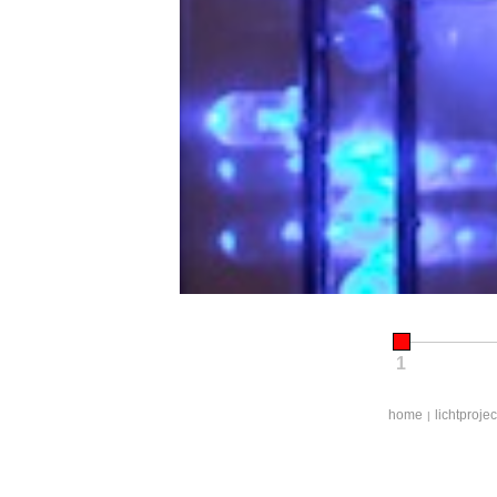
1
home
lichtproje
|